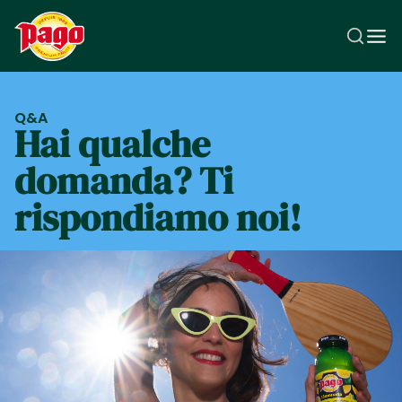
Q&A
Hai qualche
domanda? Ti
rispondiamo noi!